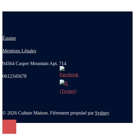
Équipe
Mentions Légales
94564 Casper Mountain Apt. 714
0612345678
© 2026 Culture Maison. Fièrement propulsé par
Sydney