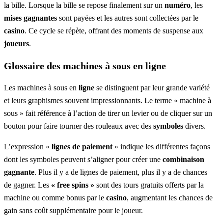
la bille. Lorsque la bille se repose finalement sur un
numéro
, les
mises gagnantes
sont payées et les autres sont collectées par le
casino
. Ce cycle se répète, offrant des moments de suspense aux
joueurs
.
Glossaire des machines à sous en ligne
Les machines à sous en
ligne
se distinguent par leur grande variété
et leurs graphismes souvent impressionnants. Le terme « machine à
sous » fait référence à l’action de tirer un levier ou de cliquer sur un
bouton pour faire tourner des rouleaux avec des
symboles
divers.
L’expression «
lignes de paiement
» indique les différentes façons
dont les symboles peuvent s’aligner pour créer une
combinaison
gagnante
. Plus il y a de lignes de paiement, plus il y a de chances
de gagner. Les
« free spins »
sont des tours gratuits offerts par la
machine ou comme bonus par le
casino
, augmentant les chances de
gain sans coût supplémentaire pour le joueur.