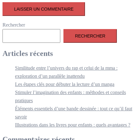
Rechercher
RECHERCHER
Articles récents
Similitude entre l’univers du rap et celui de la mma :
exploration d’un parallèle inattendu
Les étapes clés pour débuter la lecture d’un manga
Stimuler l’imagination des enfants : méthodes et conseils
pratiques
Éléments essentiels d’une bande dessinée : tout ce qu’il faut
savoir
Illustrations dans les livres pour enfants : quels avantages ?
Commentaires récents