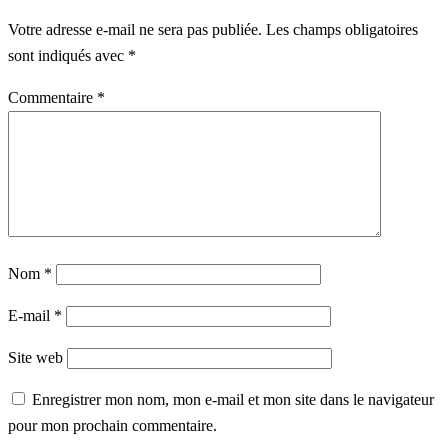
Votre adresse e-mail ne sera pas publiée.
Les champs obligatoires
sont indiqués avec
*
Commentaire
*
Nom
*
E-mail
*
Site web
Enregistrer mon nom, mon e-mail et mon site dans le navigateur
pour mon prochain commentaire.