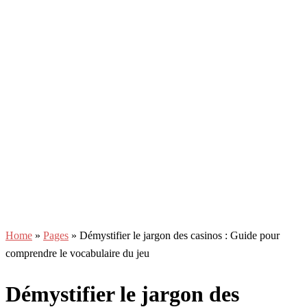
Home
»
Pages
»
Démystifier le jargon des casinos : Guide pour
comprendre le vocabulaire du jeu
Démystifier le jargon des