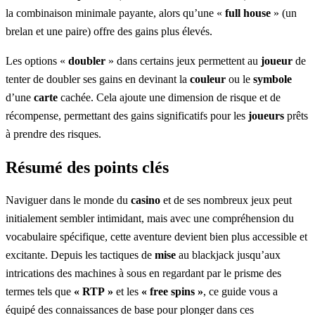
la combinaison minimale payante, alors qu’une «
full house
» (un
brelan et une paire) offre des gains plus élevés.
Les options «
doubler
» dans certains jeux permettent au
joueur
de
tenter de doubler ses gains en devinant la
couleur
ou le
symbole
d’une
carte
cachée. Cela ajoute une dimension de risque et de
récompense, permettant des gains significatifs pour les
joueurs
prêts
à prendre des risques.
Résumé des points clés
Naviguer dans le monde du
casino
et de ses nombreux jeux peut
initialement sembler intimidant, mais avec une compréhension du
vocabulaire spécifique, cette aventure devient bien plus accessible et
excitante. Depuis les tactiques de
mise
au blackjack jusqu’aux
intrications des machines à sous en regardant par le prisme des
termes tels que
« RTP »
et les
« free spins »
, ce guide vous a
équipé des connaissances de base pour plonger dans ces