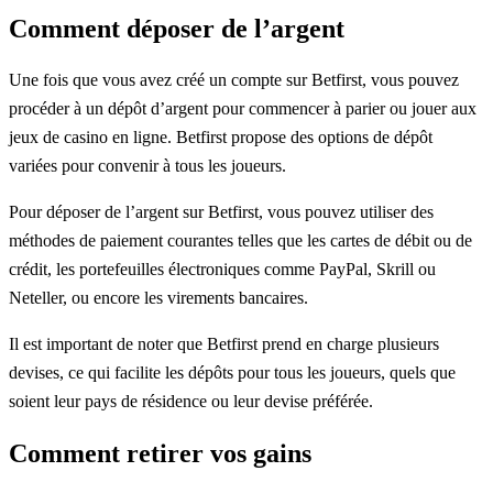
Comment déposer de l’argent
Une fois que vous avez créé un compte sur Betfirst, vous pouvez
procéder à un dépôt d’argent pour commencer à parier ou jouer aux
jeux de casino en ligne. Betfirst propose des options de dépôt
variées pour convenir à tous les joueurs.
Pour déposer de l’argent sur Betfirst, vous pouvez utiliser des
méthodes de paiement courantes telles que les cartes de débit ou de
crédit, les portefeuilles électroniques comme PayPal, Skrill ou
Neteller, ou encore les virements bancaires.
Il est important de noter que Betfirst prend en charge plusieurs
devises, ce qui facilite les dépôts pour tous les joueurs, quels que
soient leur pays de résidence ou leur devise préférée.
Comment retirer vos gains