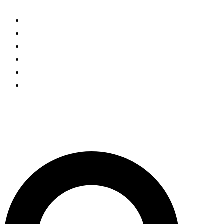
le
Contact
menu
Équipe
L’importance de cultiver ses hobbies et son autonomie
La bande dessinée et la culture à la maison !
Mentions Légales
Pages
Rechercher