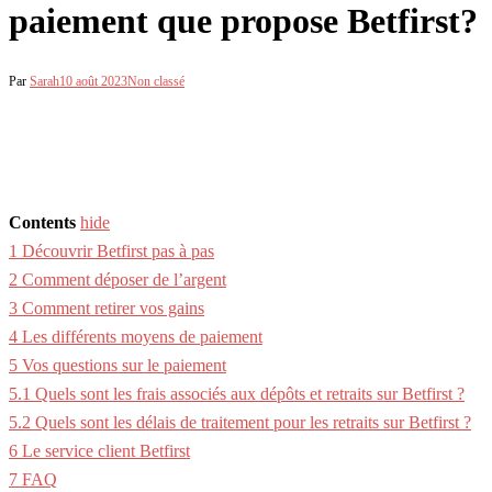
paiement que propose Betfirst?
Par
Sarah
10 août 2023
Non classé
Contents
hide
1
Découvrir Betfirst pas à pas
2
Comment déposer de l’argent
3
Comment retirer vos gains
4
Les différents moyens de paiement
5
Vos questions sur le paiement
5.1
Quels sont les frais associés aux dépôts et retraits sur Betfirst ?
5.2
Quels sont les délais de traitement pour les retraits sur Betfirst ?
6
Le service client Betfirst
7
FAQ