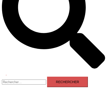
Ouvrir/fermer
Rechercher :
le
menu