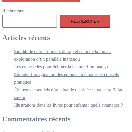
Rechercher
RECHERCHER
Articles récents
Similitude entre l’univers du rap et celui de la mma :
exploration d’un parallèle inattendu
Les étapes clés pour débuter la lecture d’un manga
Stimuler l’imagination des enfants : méthodes et conseils
pratiques
Éléments essentiels d’une bande dessinée : tout ce qu’il faut
savoir
Illustrations dans les livres pour enfants : quels avantages ?
Commentaires récents