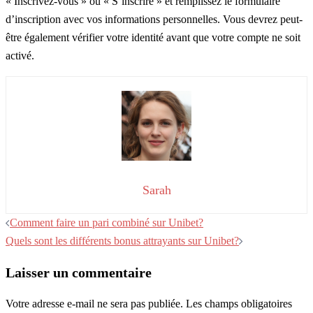
« Inscrivez-vous » ou « S’inscrire » et remplissez le formulaire
d’inscription avec vos informations personnelles. Vous devrez peut-
être également vérifier votre identité avant que votre compte ne soit
activé.
Sarah
Navigation
Comment faire un pari combiné sur Unibet?
d’article
Quels sont les différents bonus attrayants sur Unibet?
Laisser un commentaire
Votre adresse e-mail ne sera pas publiée.
Les champs obligatoires